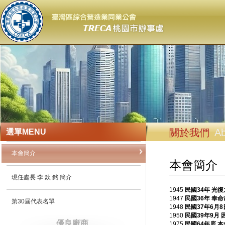
關於我們
Ab
選單
MENU
本會簡介
本會簡介
現任處長 李 欽 銘 簡介
1945
民國34年
光復
1947
民國36年
奉命
第30屆代表名單
1948
民國37年6月
1950
民國39年9月
優良廠商
1975
民國64年底
本