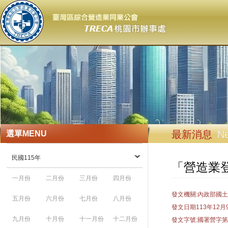
最新消息
N
選單
MENU
民國115年
「營造業登
一月份
二月份
三月份
四月份
發文機關:內政部國
五月份
六月份
七月份
八月份
發文日期113年12月
九月份
十月份
十一月份
十二月份
發文字號:國署營字第11