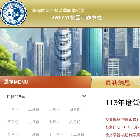
最新消息
N
選單
MENU
民國115年
113年
一月份
二月份
三月份
四月份
發文機關:桃園市政
五月份
六月份
七月份
八月份
發文日期:113年8月2
九月份
十月份
十一月份
十二月份
發文字號:桃建施字第11