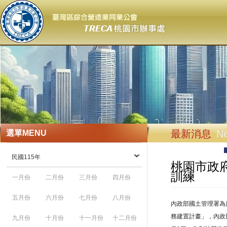
最新消息
N
選單
MENU
民國115年
桃園市政
訓練
一月份
二月份
三月份
四月份
五月份
六月份
七月份
八月份
內政部國土管理署為
務建置計畫」，內政
九月份
十月份
十一月份
十二月份