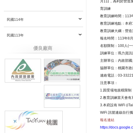
月1日，為利於營造業
育訓練
教育訓練時間：113年
民國114年
教育訓練地點：本府1
教育訓練大綱：營造
民國113年
報名時間：113年8月1
名額限制：100人(
優良廠商
訓練單位：瑪力資訊
主辦單位：內政部國
協辦單位：桃園市政
連絡電話：03-33221
注意事項：
1.因受場地規模限
2.教育訓練當天會
3.本府設有 WiFi
WiFi 訊號連線自
報名連結
https://docs.googl