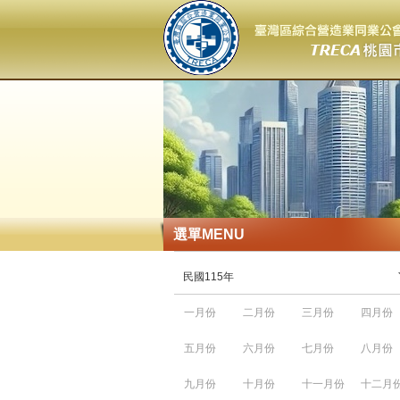
選單
MENU
民國115年
一月份
二月份
三月份
四月份
五月份
六月份
七月份
八月份
九月份
十月份
十一月份
十二月