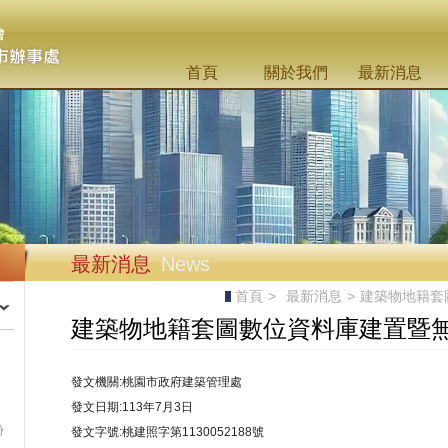
首頁
關於我們
最新消息
最新消息
News
首頁
>
最新消息
>
建築物地籍套
建築物地籍套圖數位資料庫建置暨無紙
發文機關:桃園市政府建築管理處
發文日期:113年7月3日
份
發文字號:桃建照字第1130052188號