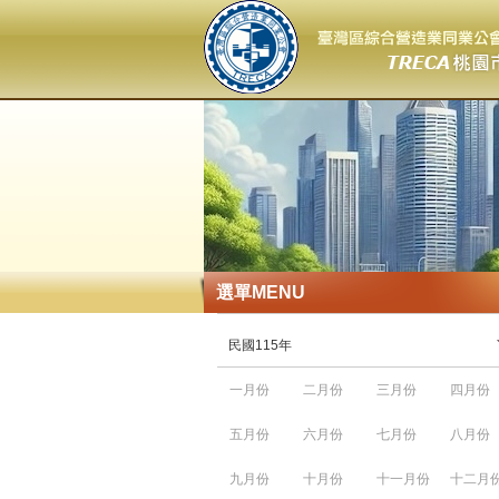
選單
MENU
民國115年
一月份
二月份
三月份
四月份
五月份
六月份
七月份
八月份
九月份
十月份
十一月份
十二月