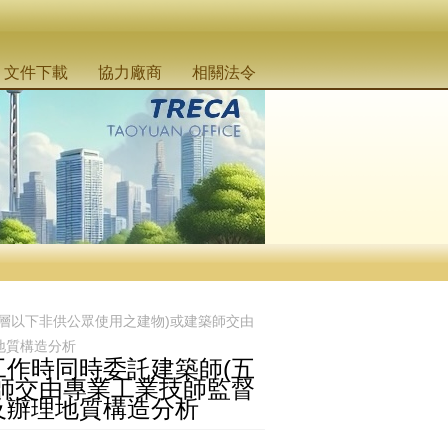
文件下載
協力廠商
相關法令
層以下非供公眾使用之建物)或建築師交由
地質構造分析
作時同時委託建築師(五
師交由專業工業技師監督
及辦理地質構造分析