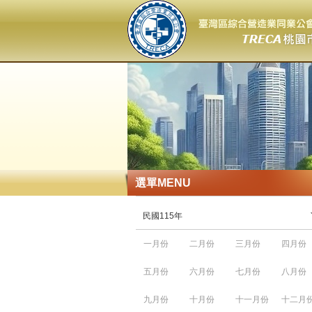
選單
MENU
民國115年
一月份
二月份
三月份
四月份
五月份
六月份
七月份
八月份
九月份
十月份
十一月份
十二月