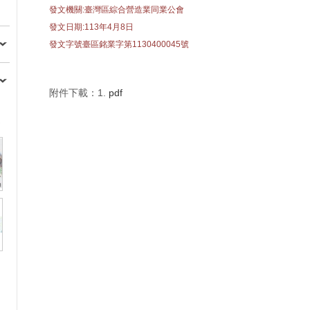
發文機關:
臺灣區綜合營造業同業公會
發文日期:113年4月8日
發文字號臺區銘業字第1130400045號
附件下載：1.
pdf