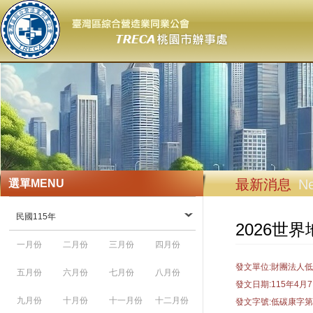
最新消息
N
選單
MENU
民國115年
2026
一月份
二月份
三月份
四月份
發文單位:財團法人
五月份
六月份
七月份
八月份
發文日期:115年4月
九月份
十月份
十一月份
十二月份
發文字號:低碳康字第1