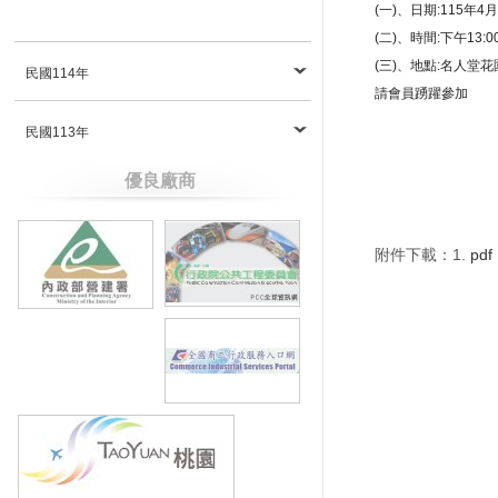
(一)、日期:115年4
(二)、時間:下午13:0
(三)、地點:名人堂
民國114年
請會員踴躍參加
民國113年
優良廠商
附件下載：1.
pdf