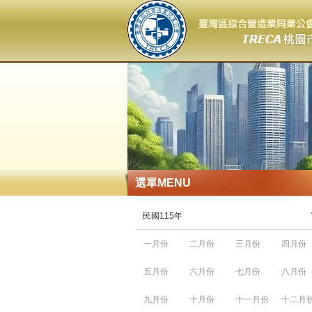
選單
MENU
民國115年
一月份
二月份
三月份
四月份
五月份
六月份
七月份
八月份
九月份
十月份
十一月份
十二月