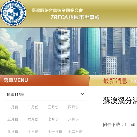
最新消息
N
選單
MENU
民國115年
蘇澳溪分
一月份
二月份
三月份
四月份
五月份
六月份
七月份
八月份
附件下載：1.
pdf
九月份
十月份
十一月份
十二月份