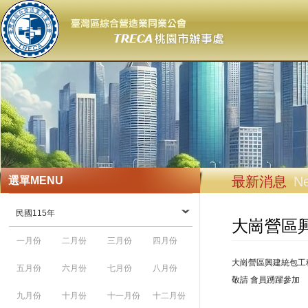
最新消息
N
選單
MENU
民國115年
大崗營區
一月份
二月份
三月份
四月份
大崗營區興建統包工
五月份
六月份
七月份
八月份
敬請 會員踴躍參加
九月份
十月份
十一月份
十二月份