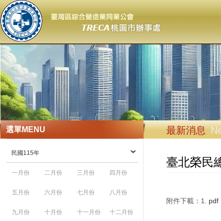
最新消息
N
選單
MENU
民國115年
臺北榮民
一月份
二月份
三月份
四月份
五月份
六月份
七月份
八月份
附件下載：1.
pdf
九月份
十月份
十一月份
十二月份