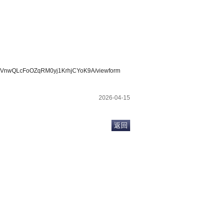
kiNVnwQLcFoOZqRM0yj1KrhjCYoK9A/viewform
2026-04-15
返回