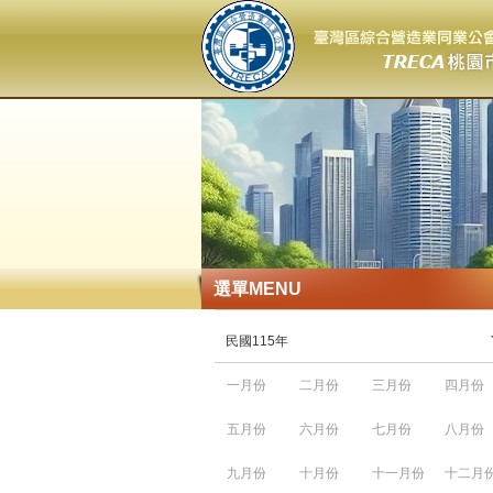
選單
MENU
民國115年
一月份
二月份
三月份
四月份
五月份
六月份
七月份
八月份
九月份
十月份
十一月份
十二月