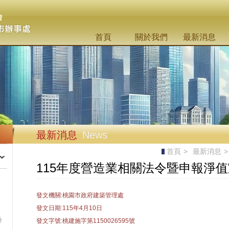
首頁
關於我們
最新消息
最新消息
News
首頁
>
最新消息
>
115年度營造業相關法令暨申報淨
發文機關:桃園市政府建築管理處
發文日期:115年4月10日
份
發文字號:桃建施字第1150026595號